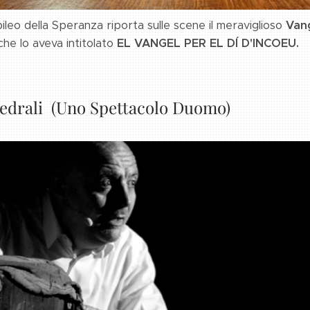
ubileo della Speranza riporta sulle scene il meraviglioso
Van
che lo aveva intitolato
EL VANGEL PER EL DÍ D'INCOEU.
ttedrali (Uno Spettacolo Duomo)