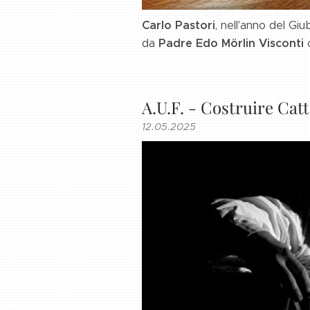
Carlo Pastori
, nell'anno del Gi
da
Padre Edo Mörlin Visconti
A.U.F. - Costruire Ca
12.05.2025