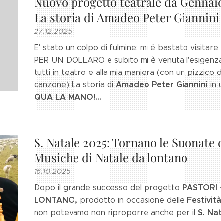
Nuovo progetto teatrale da Genna
La storia di Amadeo Peter Giannini
27.12.2025
E' stato un colpo di fulmine: mi é bastato visit
PER UN DOLLARO e subito mi è venuta l'esigenza,
tutti in teatro e alla mia maniera (con un pizzico
Amadeo Peter Giannin
i
canzone)
La storia di
in
QUA LA MANO!...
S. Natale 2025: Tornano le Suonate
Musiche di Natale da lontano
16.10.2025
PASTORI 
Dopo il grande successo del progetto
LONTANO,
Festività
prodotto in occasione delle
S. Na
non potevamo non riproporre anche per il