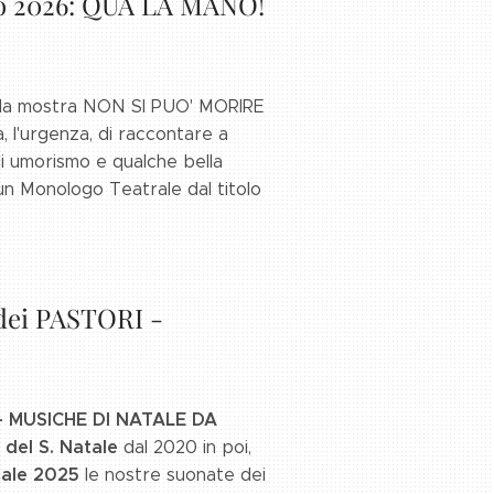
io 2026: QUA LA MANO!
are la mostra NON SI PUO' MORIRE
 l'urgenza, di raccontare a
 di umorismo e qualche bella
 un
Monologo Teatrale
dal titolo
 dei PASTORI -
- MUSICHE DI NATALE DA
 del S. Natale
dal 2020 in poi,
tale 2025
le nostre suonate dei