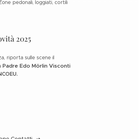
one pedonali, loggiati, cortili
ovità 2025
a, riporta sulle scene il
Padre Edo Mörlin Visconti
da
INCOEU.