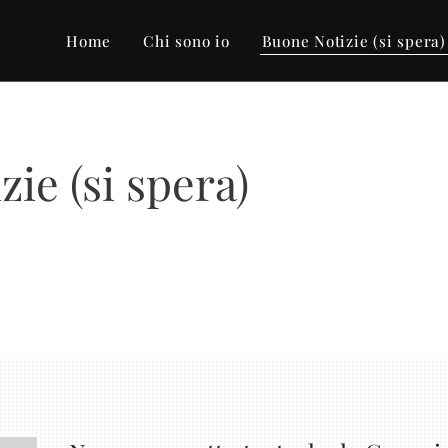
Home
Chi sono io
Buone Notizie (si spera)
ie (si spera)