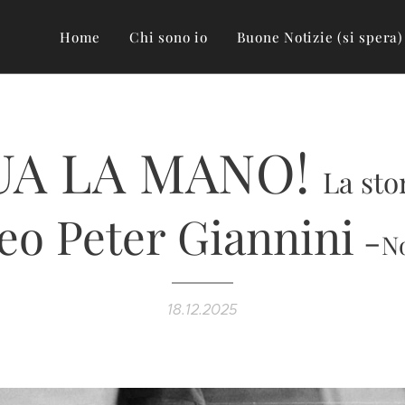
Home
Chi sono io
Buone Notizie (si spera)
UA LA MANO!
La sto
o Peter Giannini
-
No
18.12.2025