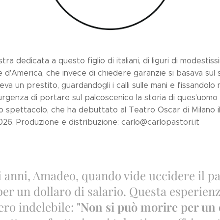
a dedicata a questo figlio di italiani, di liguri di modestissi
d'America, che invece di chiedere garanzie si basava sul su
eva un prestito, guardandogli i calli sulle mani e fissandolo 
rgenza di portare sul palcoscenico la storia di ques'uomo s
 spettacolo, che ha debuttato al Teatro Oscar di Milano 
026. Produzione e distribuzione: carlo@carlopastori.it
i anni, Amadeo, quando vide uccidere il p
er un dollaro di salario. Questa esperienza
ero indelebile:
"Non si può morire per un 