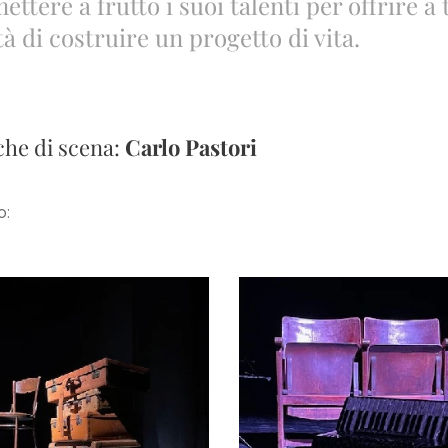
ettere a frutto i suoi talenti per offrire a t
tà di costruire un progetto di vita.
che di scena:
Carlo Pastori
o: