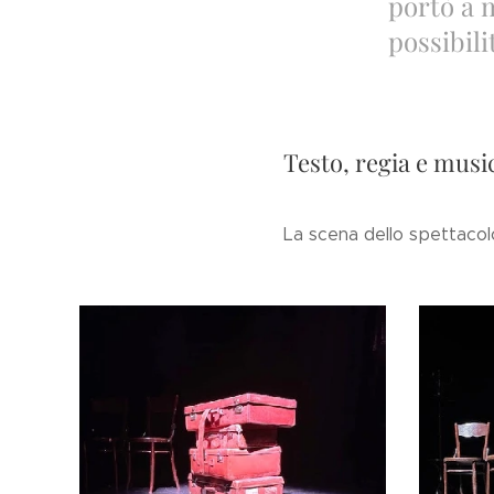
portò a m
possibili
Testo, regia e musi
La scena dello spettacol