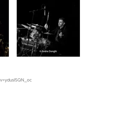
ch?v=ydusl5QN_oc