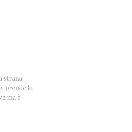
a strana
ora prende lo
ove ma è
"