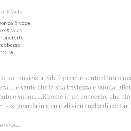
ri & Muto
rmonica & voce
rre & voce
 Pianoforte
trabbasso
tteria
o un musicista ride è perché sente dentro un
era,... e sente che la sua tristezza è buona, all
nto e suona. ...E come in un concerto, che pi
rto, si guarda in giro e gli vien voglia di cantar.
annacci