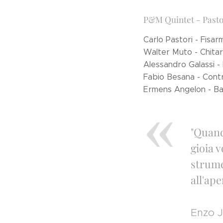
P&M Quintet - Pasto
Carlo Pastori - Fisa
Walter Muto - Chita
Alessandro Galassi -
Fabio Besana - Con
Ermens Angelon - Ba
"Quand
gioia v
strume
all'ape
Enzo J