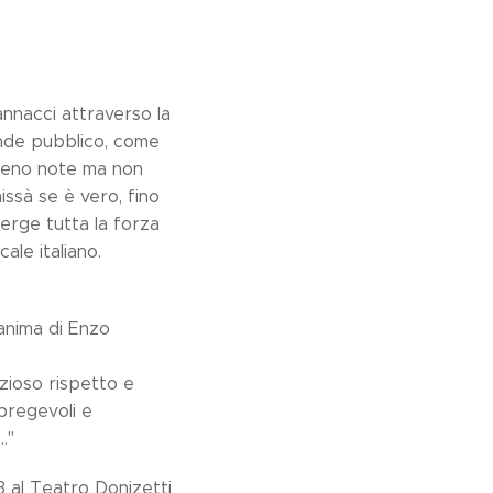
nnacci attraverso la
ande pubblico, come
e meno note ma non
ssà se è vero, fino
merge tutta la forza
ale italiano.
 anima di Enzo
ezioso rispetto e
pregevoli e
."
 al Teatro Donizetti