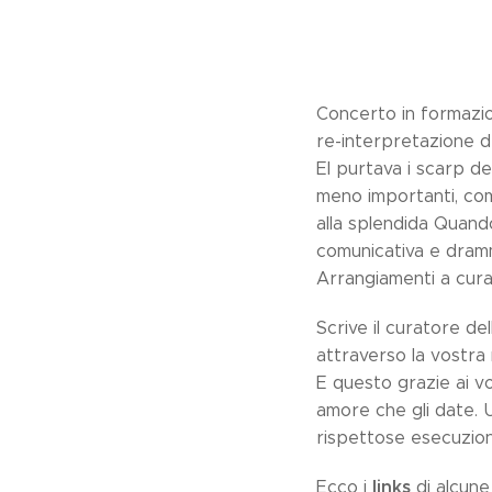
Concerto in formazio
re-interpretazione d
El purtava i scarp de
meno importanti, com
alla splendida Quando
comunicativa e dramma
Arrangiamenti a cura
Scrive il curatore de
attraverso la vostra 
E questo grazie ai vo
amore che gli date. 
rispettose esecuzioni 
links
Ecco i
di alcune