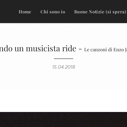
Home
Chi sono io
Buone Notizie (si spera)
do un musicista ride -
Le canzoni di Enzo 
15.04.2018