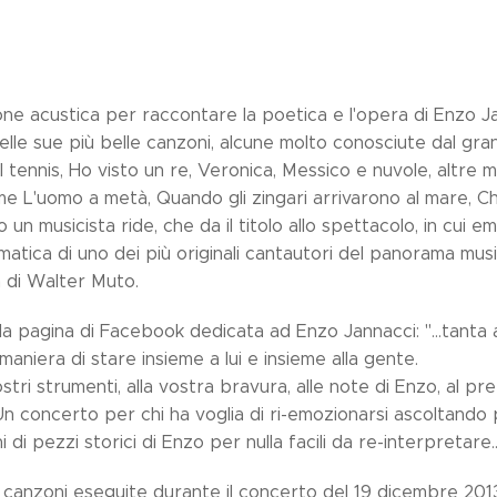
ne acustica per raccontare la poetica e l'opera di Enzo Ja
elle sue più belle canzoni, alcune molto conosciute dal gr
l tennis, Ho visto un re, Veronica, Messico e nuvole, altr
e L'uomo a metà, Quando gli zingari arrivarono al mare, Chi
 un musicista ride, che da il titolo allo spettacolo, in cui e
tica di uno dei più originali cantautori del panorama music
 di Walter Muto.
lla pagina di Facebook dedicata ad Enzo Jannacci: "...tanta
maniera di stare insieme a lui e insieme alla gente.
stri strumenti, alla vostra bravura, alle note di Enzo, al pr
Un concerto per chi ha voglia di ri-emozionarsi ascoltando 
di pezzi storici di Enzo per nulla facili da re-interpretare...
 canzoni eseguite durante il concerto del 19 dicembre 2013