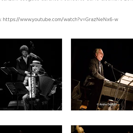
sta: https://www.youtube.com/watch?v=GrazNeNx6-w