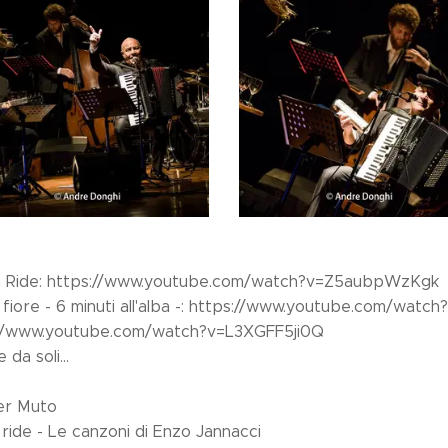
a Ride: https://www.youtube.com/watch?v=Z5aubpWzKgk
el fiore - 6 minuti all'alba -: https://www.youtube.com/wat
s://www.youtube.com/watch?v=L3XGFF5ji0Q
 da soli...
ter Muto
ride - Le canzoni di Enzo Jannacci